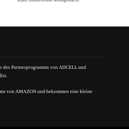
Klare Hühnerbrühe selbstgemacht
hmer des Partnerprogramms von ADCELL und
lst.
gramms von AMAZON und bekommen eine kleine