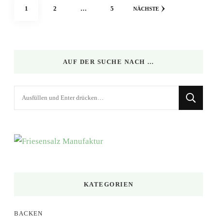
Seitennummerierung
SEITE
SEITE
SEITE
1
2
…
5
NÄCHSTE
der
Beiträge
AUF DER SUCHE NACH …
Suchst
du
nach
etwas?
KATEGORIEN
BACKEN