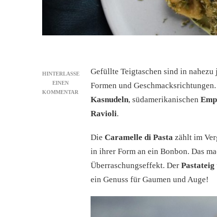
Gefüllte Teigtaschen sind in nahezu
HINTERLASSE
EINEN
Formen und Geschmacksrichtungen.
ZU
KOMMENTAR
Kasnudeln
, südamerikanischen
Emp
CARAMELLE
MIT
Ravioli
.
KÜRBIS-
PARMESAN-
Die
Caramelle di Pasta
zählt im Ver
FÜLLUNG
UND
in ihrer Form an ein Bonbon. Das ma
KÜRBISKERNÖL-
Überraschungseffekt. Der
Pastateig
CREME
ein Genuss für Gaumen und Auge!