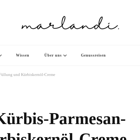
Wissen
Über uns
Genussreisen
Füllung und Kürbiskernöl-Creme
Kürbis-Parmesan-
rbiskernöl-Creme