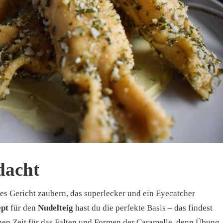
dacht
res Gericht zaubern, das superlecker und ein Eyecatcher
pt
für den
Nudelteig
hast du die perfekte Basis – das findest
chen Zeit für das Falten und Formen der Caramelle, denn Übung