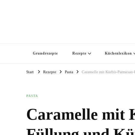
marlandi Foodblog
Grundrezepte
Rezepte
Küchenlexikon
Start
Rezepte
Pasta
Caramelle mit Kürbis-Parmesan-
PASTA
Caramelle mit 
Füllung und Kü