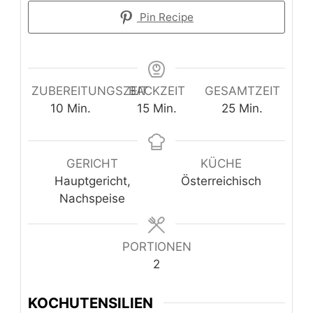
Pin Recipe
ZUBEREITUNGSZEIT
BACKZEIT
GESAMTZEIT
Minuten
Minuten
Minuten
10
Min.
15
Min.
25
Min.
GERICHT
KÜCHE
Hauptgericht,
Österreichisch
Nachspeise
PORTIONEN
2
KOCHUTENSILIEN