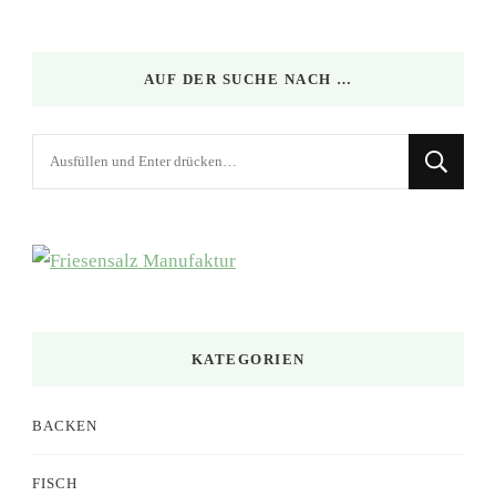
AUF DER SUCHE NACH …
Suchst
du
nach
etwas?
KATEGORIEN
BACKEN
FISCH